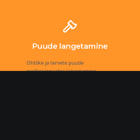
Puude langetamine
Ohtlike ja tervete puude
professionaalne langetamine
Puude hooldus